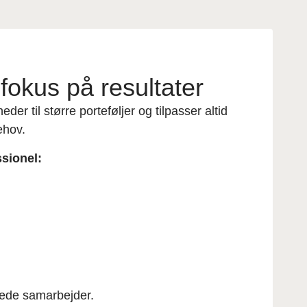
okus på resultater
eder til større porteføljer og tilpasser altid
ehov.
ssionel:
tede samarbejder.