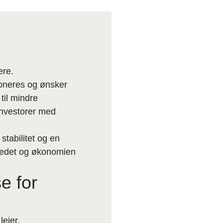
ere.
tioneres og ønsker
til mindre
investorer med
stabilitet og en
kedet og økonomien
e for
lejer.