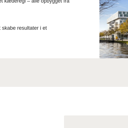
 kæderegi – alle opbygget fra
skabe resultater i et