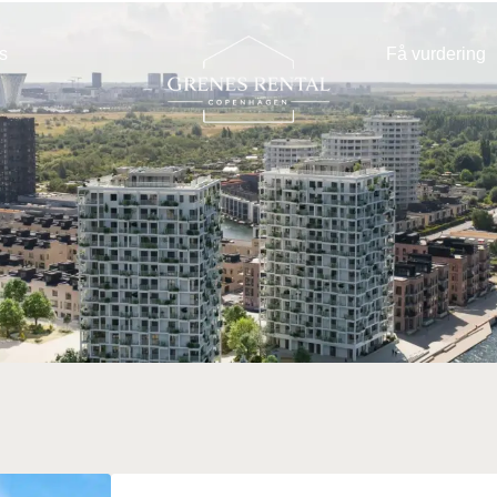
s
Få vurdering