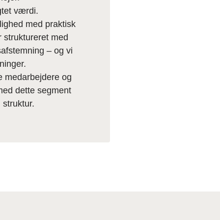
tet værdi.
lighed med praktisk
er struktureret med
safstemning – og vi
sninger.
ale medarbejdere og
 med dette segment
 struktur.