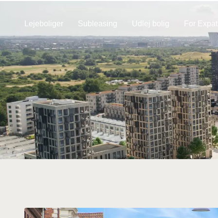
Lejeboliger
Subleasing
Udlej bolig
For Expat