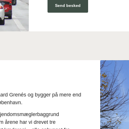
Send besked
gaard Grenés og bygger på mere end
København.
k ejendomsmæglerbaggrund
årene har vi drevet tre