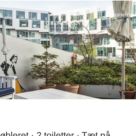
s
Få vurdering
øbleret · 2 toiletter · Tæt på