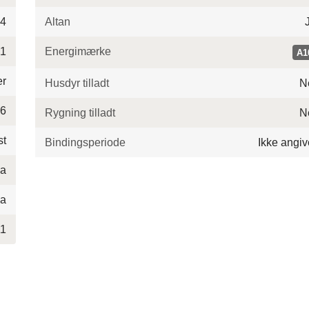
4
Altan
1
Energimærke
A1
er
Husdyr tilladt
N
26
Rygning tilladt
N
st
Bindingsperiode
Ikke angiv
Ja
Ja
11