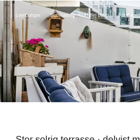
Lejeboliger
Subleasing
Udlej bolig
For Expat
Stor solrig terrasse · delvist m