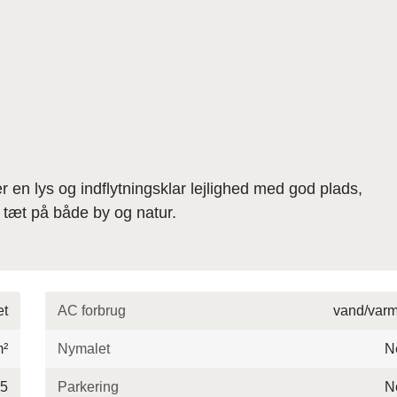
r en lys og indflytningsklar lejlighed med god plads,
d tæt på både by og natur.
et
AC forbrug
vand/var
m²
Nymalet
N
5
Parkering
N