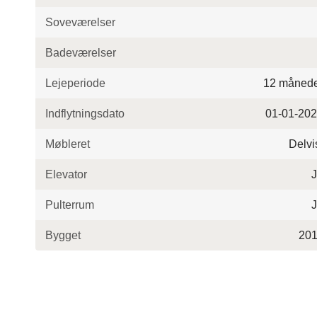
Soveværelser
Badeværelser
Lejeperiode
12 måned
Indflytningsdato
01-01-20
Møbleret
Delvi
Elevator
Pulterrum
Bygget
20