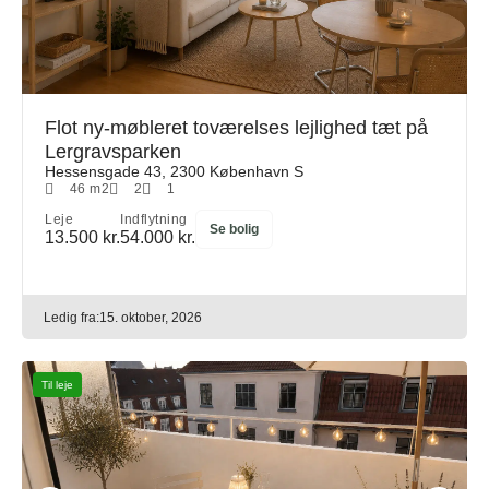
Flot ny-møbleret toværelses lejlighed tæt på
Lergravsparken
Hessensgade 43, 2300 København S
46 m2
2
1
Leje
Indflytning
Se bolig
13.500 kr.
54.000 kr.
Ledig fra:
15. oktober, 2026
Til leje