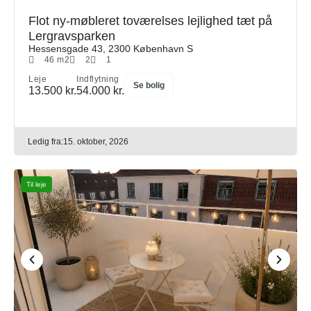
Flot ny-møbleret toværelses lejlighed tæt på
Lergravsparken
Hessensgade 43, 2300 København S
46 m2
2
1
Leje
Indflytning
Se bolig
13.500 kr.
54.000 kr.
Ledig fra:
15. oktober, 2026
Til leje